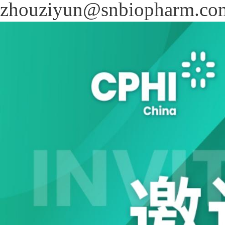
zhouziyun@snbioph