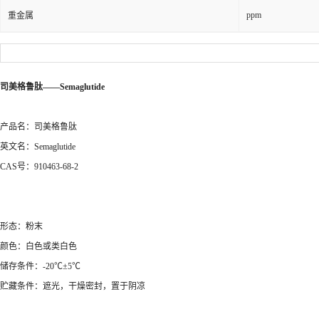
ppm
重金属
司美格鲁肽——Semaglutide
产品名：司美格鲁肽
英文名：Semaglutide
CAS号：910463-68-2
形态：粉末
颜色：白色或类白色
储存条件：-20℃±5℃
贮藏条件：遮光，干燥密封，置于阴凉