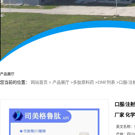
产品展厅
您当前的位置：
网站首页
>
产品展厅
>
多肽原料药
>
DMF列表
>
口服/注射 
口服/注射 司
厂家 化
英文名称：
产地：
四川