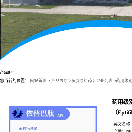
产品展厅
您当前的位置：
网站首页
>
产品展厅
>
多肽原料药
>
DMF列表
>
药用级别1
药用级别1
（Epti
英文名称
产地：
四