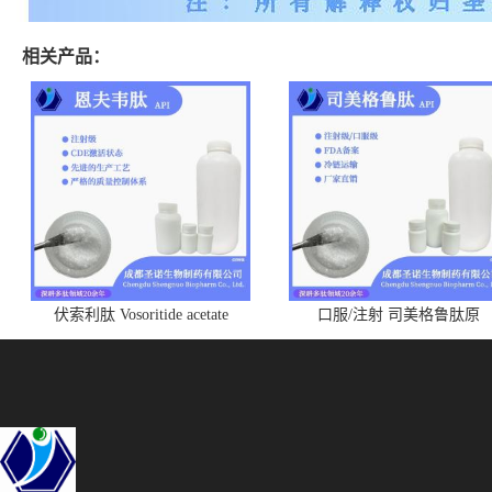
相关产品：
伏索利肽 Vosoritide acetate
口服/注射 司美格鲁肽原
1480724-61-5
料|Semaglutide |C187H291N45
圣诺 910463-68-2 DMF/GMP
厂家 化学合成