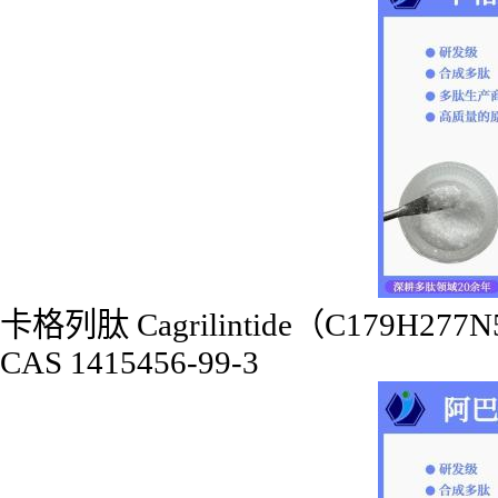
卡格列肽 Cagrilintide（C179H27
CAS 1415456-99-3