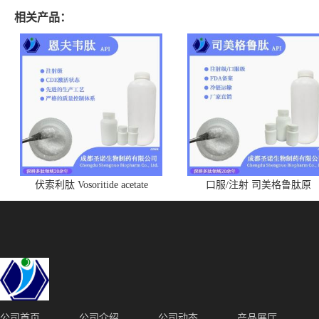
相关产品：
伏索利肽 Vosoritide acetate
口服/注射 司美格鲁肽原
1480724-61-5
料|Semaglutide |C187H291N45
圣诺 910463-68-2 DMF/GMP
厂家 化学合成
公司首页
公司介绍
公司动态
产品展厅