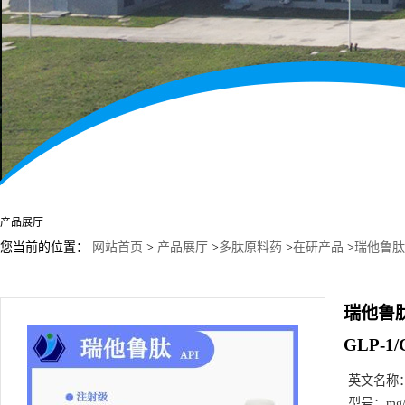
产品展厅
您当前的位置：
网站首页
>
产品展厅
>
多肽原料药
>
在研产品
>
瑞他鲁肽 R
2381089-83-2
瑞他鲁肽 
GLP-1
英文名称
型号：
mg