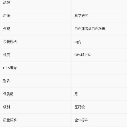
品牌
用途
科学研究
外观
白色或者类白色粉末
mg/g
包装规格
纯度
98%以上%
CAS编号
别名
保质期
月
级别
医药级
质量标准
企业标准